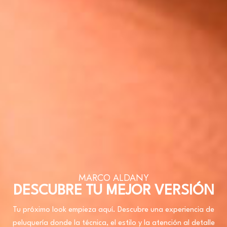
MARCO ALDANY
DESCUBRE TU MEJOR VERSIÓN
Tu próximo look empieza aquí. Descubre una experiencia de
peluquería donde la técnica, el estilo y la atención al detalle