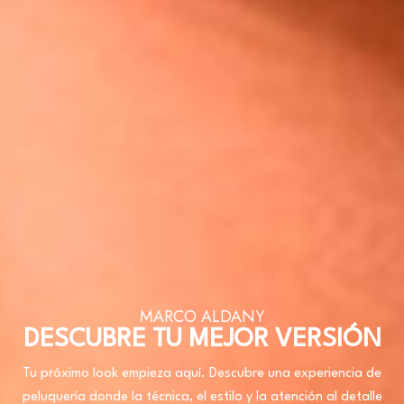
MARCO ALDANY
DESCUBRE TU MEJOR VERSIÓN
Tu próximo look empieza aquí. Descubre una experiencia de
peluquería donde la técnica, el estilo y la atención al detalle