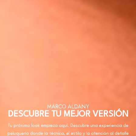
MARCO ALDANY
DESCUBRE TU MEJOR VERSIÓN
Tu próximo look empieza aquí. Descubre una experiencia de
peluquería donde la técnica, el estilo y la atención al detalle