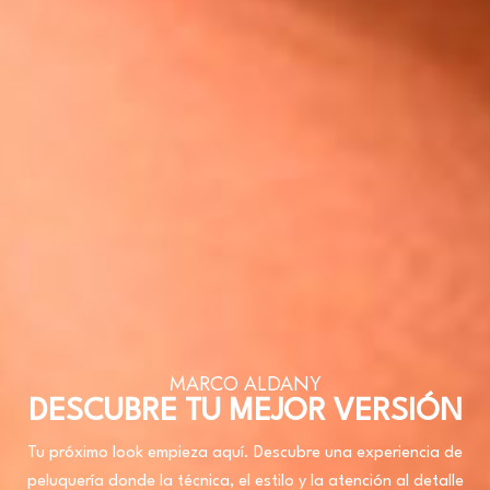
MARCO ALDANY
DESCUBRE TU MEJOR VERSIÓN
Tu próximo look empieza aquí. Descubre una experiencia de
peluquería donde la técnica, el estilo y la atención al detalle