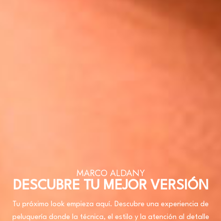
MARCO ALDANY
DESCUBRE TU MEJOR VERSIÓN
Tu próximo look empieza aquí. Descubre una experiencia de
peluquería donde la técnica, el estilo y la atención al detalle